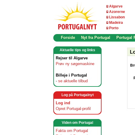
Algarve
Azorerne
Lissabon
Madeira
Porto
Forside
Nyt fra Portugal
Portugal
Aktuelle tips og links
Lo
Rejser til Algarve
Prøv ny søgemaskine
Br
Billeje i Portugal
-
se aktuelle tilbud
Log på Portugalnyt
Log ind
Opret Portugal-profil
Viden om Portugal
Fakta om Portugal