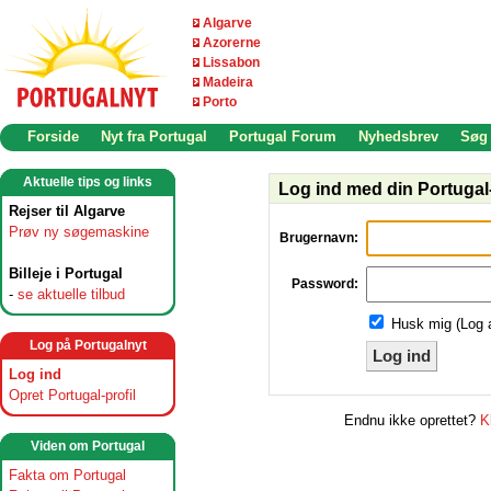
Algarve
Azorerne
Lissabon
Madeira
Porto
Forside
Nyt fra Portugal
Portugal Forum
Nyhedsbrev
Søg
Aktuelle tips og links
Log ind med din Portugal-
Rejser til Algarve
Prøv ny søgemaskine
Brugernavn:
Billeje i Portugal
Password:
-
se aktuelle tilbud
Husk mig (Log 
Log på Portugalnyt
Log ind
Log ind
Opret Portugal-profil
Endnu ikke oprettet?
K
Viden om Portugal
Fakta om Portugal