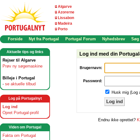
Algarve
Azorerne
Lissabon
Madeira
Porto
Forside
Nyt fra Portugal
Portugal Forum
Nyhedsbrev
Søg
Aktuelle tips og links
Log ind med din Portugal-
Rejser til Algarve
Prøv ny søgemaskine
Brugernavn:
Billeje i Portugal
Password:
-
se aktuelle tilbud
Husk mig (Log 
Log på Portugalnyt
Log ind
Log ind
Opret Portugal-profil
Endnu ikke oprettet?
K
Viden om Portugal
Fakta om Portugal