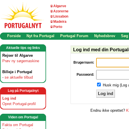
Algarve
Azorerne
Lissabon
Madeira
Porto
Forside
Nyt fra Portugal
Portugal Forum
Nyhedsbrev
Søg
Aktuelle tips og links
Log ind med din Portugal-
Rejser til Algarve
Prøv ny søgemaskine
Brugernavn:
Billeje i Portugal
Password:
-
se aktuelle tilbud
Husk mig (Log 
Log på Portugalnyt
Log ind
Log ind
Opret Portugal-profil
Endnu ikke oprettet?
K
Viden om Portugal
Fakta om Portugal