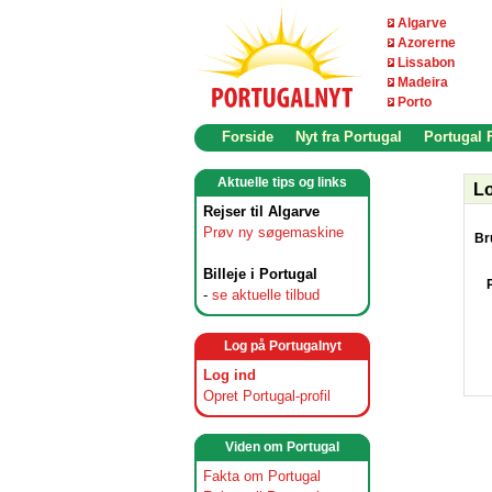
Algarve
Azorerne
Lissabon
Madeira
Porto
Forside
Nyt fra Portugal
Portugal
Aktuelle tips og links
Lo
Rejser til Algarve
Prøv ny søgemaskine
Br
Billeje i Portugal
-
se aktuelle tilbud
Log på Portugalnyt
Log ind
Opret Portugal-profil
Viden om Portugal
Fakta om Portugal