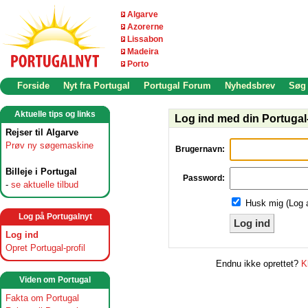
Algarve
Azorerne
Lissabon
Madeira
Porto
Forside
Nyt fra Portugal
Portugal Forum
Nyhedsbrev
Søg
Aktuelle tips og links
Log ind med din Portugal-
Rejser til Algarve
Prøv ny søgemaskine
Brugernavn:
Billeje i Portugal
Password:
-
se aktuelle tilbud
Husk mig (Log 
Log på Portugalnyt
Log ind
Log ind
Opret Portugal-profil
Endnu ikke oprettet?
K
Viden om Portugal
Fakta om Portugal