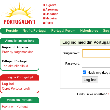
Algarve
Azorerne
Lissabon
Madeira
Porto
Forside
Nyt fra Portugal
Portugal Forum
Nyhedsbrev
Søg
Aktuelle tips og links
Log ind med din Portugal-
Rejser til Algarve
Prøv ny søgemaskine
Brugernavn:
Billeje i Portugal
Password:
-
se aktuelle tilbud
Husk mig (Log 
Log på Portugalnyt
Log ind
Log ind
Opret Portugal-profil
Endnu ikke oprettet?
K
Viden om Portugal
Fakta om Portugal