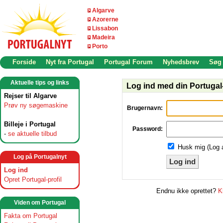
Algarve
Azorerne
Lissabon
Madeira
Porto
Forside
Nyt fra Portugal
Portugal Forum
Nyhedsbrev
Søg
Aktuelle tips og links
Log ind med din Portugal-
Rejser til Algarve
Prøv ny søgemaskine
Brugernavn:
Billeje i Portugal
Password:
-
se aktuelle tilbud
Husk mig (Log 
Log på Portugalnyt
Log ind
Log ind
Opret Portugal-profil
Endnu ikke oprettet?
K
Viden om Portugal
Fakta om Portugal