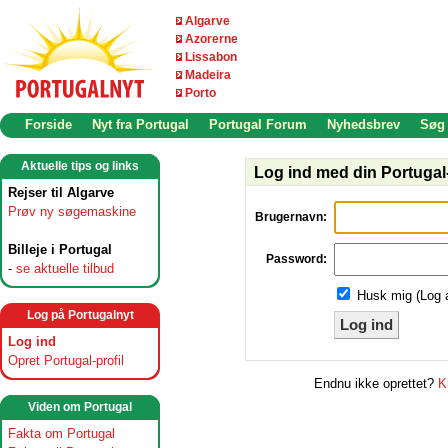
Algarve
Azorerne
Lissabon
Madeira
Porto
Forside
Nyt fra Portugal
Portugal Forum
Nyhedsbrev
Søg
Aktuelle tips og links
Log ind med din Portugal-
Rejser til Algarve
Prøv ny søgemaskine
Brugernavn:
Billeje i Portugal
Password:
-
se aktuelle tilbud
Husk mig (Log 
Log på Portugalnyt
Log ind
Log ind
Opret Portugal-profil
Endnu ikke oprettet?
K
Viden om Portugal
Fakta om Portugal