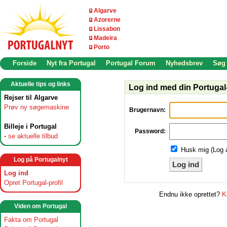
Algarve
Azorerne
Lissabon
Madeira
Porto
Forside
Nyt fra Portugal
Portugal Forum
Nyhedsbrev
Søg
Aktuelle tips og links
Log ind med din Portugal-
Rejser til Algarve
Prøv ny søgemaskine
Brugernavn:
Billeje i Portugal
Password:
-
se aktuelle tilbud
Husk mig (Log 
Log på Portugalnyt
Log ind
Log ind
Opret Portugal-profil
Endnu ikke oprettet?
K
Viden om Portugal
Fakta om Portugal