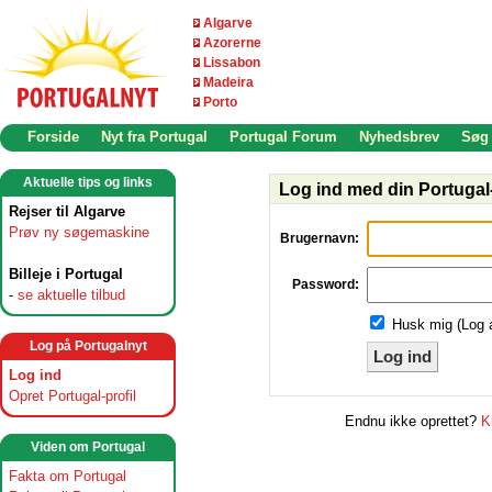
Algarve
Azorerne
Lissabon
Madeira
Porto
Forside
Nyt fra Portugal
Portugal Forum
Nyhedsbrev
Søg
Aktuelle tips og links
Log ind med din Portugal-
Rejser til Algarve
Prøv ny søgemaskine
Brugernavn:
Billeje i Portugal
Password:
-
se aktuelle tilbud
Husk mig (Log 
Log på Portugalnyt
Log ind
Log ind
Opret Portugal-profil
Endnu ikke oprettet?
K
Viden om Portugal
Fakta om Portugal