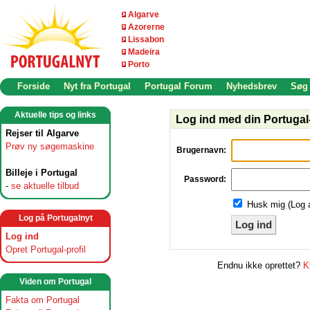
Algarve
Azorerne
Lissabon
Madeira
Porto
Forside
Nyt fra Portugal
Portugal Forum
Nyhedsbrev
Søg
Aktuelle tips og links
Log ind med din Portugal-
Rejser til Algarve
Prøv ny søgemaskine
Brugernavn:
Billeje i Portugal
Password:
-
se aktuelle tilbud
Husk mig (Log 
Log på Portugalnyt
Log ind
Log ind
Opret Portugal-profil
Endnu ikke oprettet?
K
Viden om Portugal
Fakta om Portugal