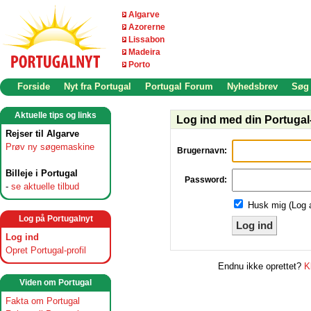
Algarve
Azorerne
Lissabon
Madeira
Porto
Forside
Nyt fra Portugal
Portugal Forum
Nyhedsbrev
Søg
Aktuelle tips og links
Log ind med din Portugal-
Rejser til Algarve
Prøv ny søgemaskine
Brugernavn:
Billeje i Portugal
Password:
-
se aktuelle tilbud
Husk mig (Log 
Log på Portugalnyt
Log ind
Log ind
Opret Portugal-profil
Endnu ikke oprettet?
K
Viden om Portugal
Fakta om Portugal