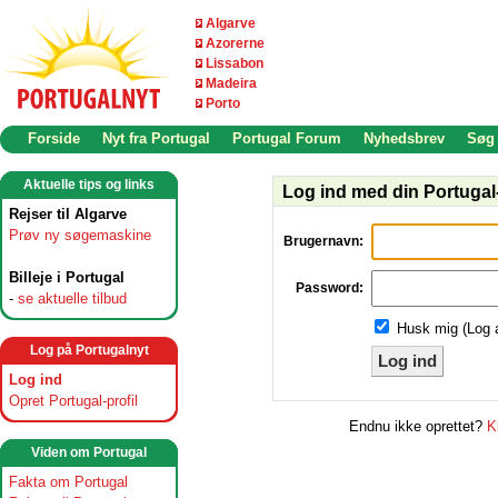
Algarve
Azorerne
Lissabon
Madeira
Porto
Forside
Nyt fra Portugal
Portugal Forum
Nyhedsbrev
Søg
Aktuelle tips og links
Log ind med din Portugal-
Rejser til Algarve
Prøv ny søgemaskine
Brugernavn:
Billeje i Portugal
Password:
-
se aktuelle tilbud
Husk mig (Log 
Log på Portugalnyt
Log ind
Log ind
Opret Portugal-profil
Endnu ikke oprettet?
K
Viden om Portugal
Fakta om Portugal