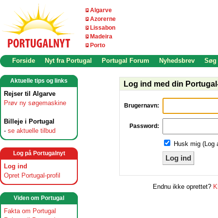
Algarve
Azorerne
Lissabon
Madeira
Porto
Forside
Nyt fra Portugal
Portugal Forum
Nyhedsbrev
Søg
Aktuelle tips og links
Log ind med din Portugal-
Rejser til Algarve
Prøv ny søgemaskine
Brugernavn:
Billeje i Portugal
Password:
-
se aktuelle tilbud
Husk mig (Log 
Log på Portugalnyt
Log ind
Log ind
Opret Portugal-profil
Endnu ikke oprettet?
K
Viden om Portugal
Fakta om Portugal