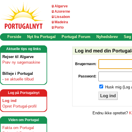
Algarve
Azorerne
Lissabon
Madeira
Porto
Forside
Nyt fra Portugal
Portugal Forum
Nyhedsbrev
Søg
Aktuelle tips og links
Log ind med din Portugal-
Rejser til Algarve
Prøv ny søgemaskine
Brugernavn:
Billeje i Portugal
Password:
-
se aktuelle tilbud
Husk mig (Log 
Log på Portugalnyt
Log ind
Log ind
Opret Portugal-profil
Endnu ikke oprettet?
K
Viden om Portugal
Fakta om Portugal