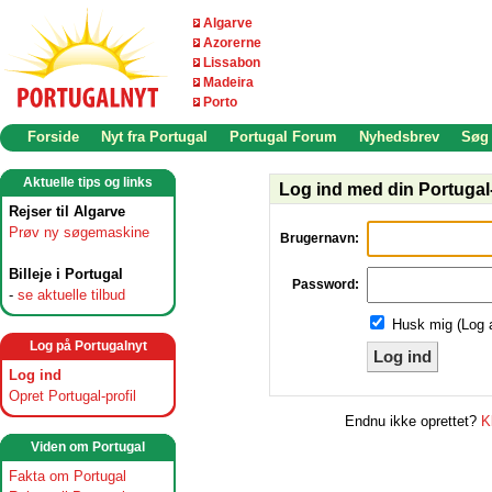
Algarve
Azorerne
Lissabon
Madeira
Porto
Forside
Nyt fra Portugal
Portugal Forum
Nyhedsbrev
Søg
Aktuelle tips og links
Log ind med din Portugal-
Rejser til Algarve
Prøv ny søgemaskine
Brugernavn:
Billeje i Portugal
Password:
-
se aktuelle tilbud
Husk mig (Log 
Log på Portugalnyt
Log ind
Log ind
Opret Portugal-profil
Endnu ikke oprettet?
K
Viden om Portugal
Fakta om Portugal