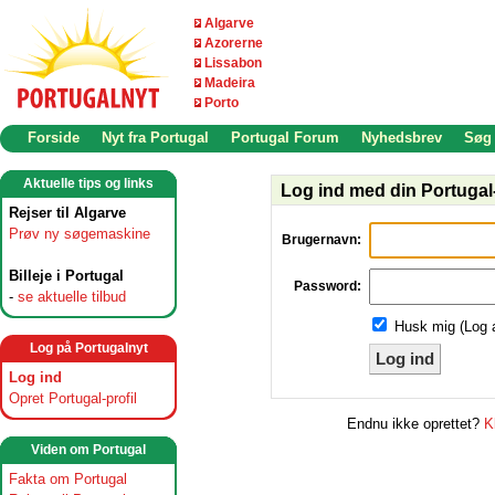
Algarve
Azorerne
Lissabon
Madeira
Porto
Forside
Nyt fra Portugal
Portugal Forum
Nyhedsbrev
Søg
Aktuelle tips og links
Log ind med din Portugal-
Rejser til Algarve
Prøv ny søgemaskine
Brugernavn:
Billeje i Portugal
Password:
-
se aktuelle tilbud
Husk mig (Log 
Log på Portugalnyt
Log ind
Log ind
Opret Portugal-profil
Endnu ikke oprettet?
K
Viden om Portugal
Fakta om Portugal