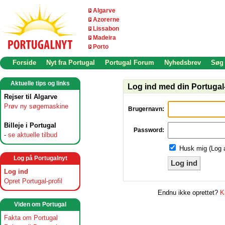
Algarve
Azorerne
Lissabon
Madeira
Porto
Forside
Nyt fra Portugal
Portugal Forum
Nyhedsbrev
Søg
Aktuelle tips og links
Log ind med din Portugal-
Rejser til Algarve
Prøv ny søgemaskine
Brugernavn:
Billeje i Portugal
Password:
-
se aktuelle tilbud
Husk mig (Log 
Log på Portugalnyt
Log ind
Log ind
Opret Portugal-profil
Endnu ikke oprettet?
K
Viden om Portugal
Fakta om Portugal