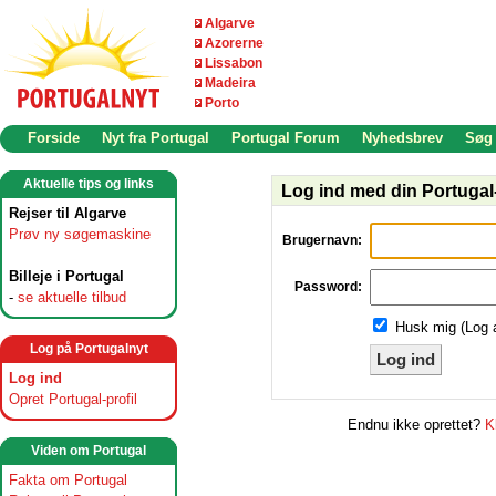
Algarve
Azorerne
Lissabon
Madeira
Porto
Forside
Nyt fra Portugal
Portugal Forum
Nyhedsbrev
Søg
Aktuelle tips og links
Log ind med din Portugal-
Rejser til Algarve
Prøv ny søgemaskine
Brugernavn:
Billeje i Portugal
Password:
-
se aktuelle tilbud
Husk mig (Log 
Log på Portugalnyt
Log ind
Log ind
Opret Portugal-profil
Endnu ikke oprettet?
K
Viden om Portugal
Fakta om Portugal