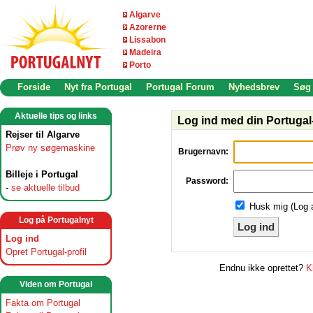
Algarve
Azorerne
Lissabon
Madeira
Porto
Forside
Nyt fra Portugal
Portugal Forum
Nyhedsbrev
Søg
Aktuelle tips og links
Log ind med din Portugal-
Rejser til Algarve
Prøv ny søgemaskine
Brugernavn:
Billeje i Portugal
Password:
-
se aktuelle tilbud
Husk mig (Log 
Log på Portugalnyt
Log ind
Log ind
Opret Portugal-profil
Endnu ikke oprettet?
K
Viden om Portugal
Fakta om Portugal