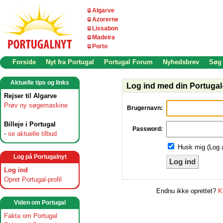
Algarve
Azorerne
Lissabon
Madeira
Porto
Forside
Nyt fra Portugal
Portugal Forum
Nyhedsbrev
Søg
Aktuelle tips og links
Log ind med din Portugal-
Rejser til Algarve
Prøv ny søgemaskine
Brugernavn:
Billeje i Portugal
Password:
-
se aktuelle tilbud
Husk mig (Log 
Log på Portugalnyt
Log ind
Log ind
Opret Portugal-profil
Endnu ikke oprettet?
K
Viden om Portugal
Fakta om Portugal