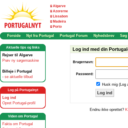
Algarve
Azorerne
Lissabon
Madeira
Porto
Forside
Nyt fra Portugal
Portugal Forum
Nyhedsbrev
Søg
Aktuelle tips og links
Log ind med din Portugal-
Rejser til Algarve
Prøv ny søgemaskine
Brugernavn:
Billeje i Portugal
Password:
-
se aktuelle tilbud
Husk mig (Log 
Log på Portugalnyt
Log ind
Log ind
Opret Portugal-profil
Endnu ikke oprettet?
K
Viden om Portugal
Fakta om Portugal