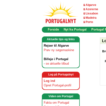
Algarve
Azorerne
Lissabon
Madeira
Porto
Forside
Nyt fra Portugal
Portugal
Aktuelle tips og links
Lo
Rejser til Algarve
Prøv ny søgemaskine
Br
Billeje i Portugal
-
se aktuelle tilbud
Log på Portugalnyt
Log ind
Opret Portugal-profil
Viden om Portugal
Fakta om Portugal