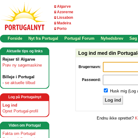
Algarve
Azorerne
Lissabon
Madeira
Porto
Forside
Nyt fra Portugal
Portugal Forum
Nyhedsbrev
Søg
Aktuelle tips og links
Log ind med din Portugal-
Rejser til Algarve
Prøv ny søgemaskine
Brugernavn:
Billeje i Portugal
Password:
-
se aktuelle tilbud
Husk mig (Log 
Log på Portugalnyt
Log ind
Log ind
Opret Portugal-profil
Endnu ikke oprettet?
K
Viden om Portugal
Fakta om Portugal