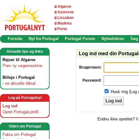
Algarve
Azorerne
Lissabon
Madeira
Porto
Forside
Nyt fra Portugal
Portugal Forum
Nyhedsbrev
Søg
Aktuelle tips og links
Log ind med din Portugal-
Rejser til Algarve
Prøv ny søgemaskine
Brugernavn:
Billeje i Portugal
Password:
-
se aktuelle tilbud
Husk mig (Log 
Log på Portugalnyt
Log ind
Log ind
Opret Portugal-profil
Endnu ikke oprettet?
K
Viden om Portugal
Fakta om Portugal