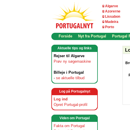
Algarve
Azorerne
Lissabon
Madeira
Porto
Forside
Nyt fra Portugal
Portugal
Aktuelle tips og links
Lo
Rejser til Algarve
Prøv ny søgemaskine
Br
Billeje i Portugal
-
se aktuelle tilbud
Log på Portugalnyt
Log ind
Opret Portugal-profil
Viden om Portugal
Fakta om Portugal