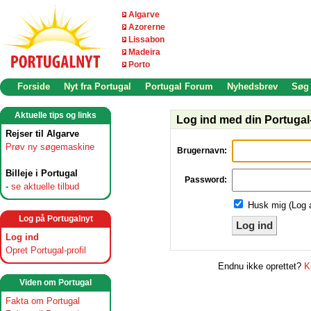
Algarve
Azorerne
Lissabon
Madeira
Porto
Forside
Nyt fra Portugal
Portugal Forum
Nyhedsbrev
Søg
Aktuelle tips og links
Log ind med din Portugal-
Rejser til Algarve
Prøv ny søgemaskine
Brugernavn:
Billeje i Portugal
Password:
-
se aktuelle tilbud
Husk mig (Log 
Log på Portugalnyt
Log ind
Log ind
Opret Portugal-profil
Endnu ikke oprettet?
K
Viden om Portugal
Fakta om Portugal