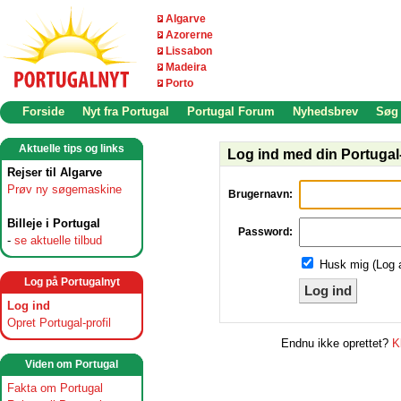
Algarve
Azorerne
Lissabon
Madeira
Porto
Forside
Nyt fra Portugal
Portugal Forum
Nyhedsbrev
Søg
Aktuelle tips og links
Log ind med din Portugal-
Rejser til Algarve
Prøv ny søgemaskine
Brugernavn:
Billeje i Portugal
Password:
-
se aktuelle tilbud
Husk mig (Log 
Log på Portugalnyt
Log ind
Log ind
Opret Portugal-profil
Endnu ikke oprettet?
K
Viden om Portugal
Fakta om Portugal