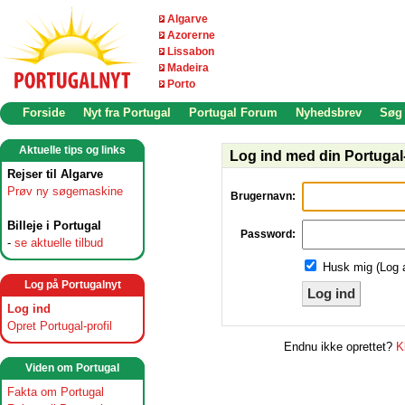
Algarve
Azorerne
Lissabon
Madeira
Porto
Forside
Nyt fra Portugal
Portugal Forum
Nyhedsbrev
Søg
Aktuelle tips og links
Log ind med din Portugal-
Rejser til Algarve
Prøv ny søgemaskine
Brugernavn:
Billeje i Portugal
Password:
-
se aktuelle tilbud
Husk mig (Log 
Log på Portugalnyt
Log ind
Log ind
Opret Portugal-profil
Endnu ikke oprettet?
K
Viden om Portugal
Fakta om Portugal