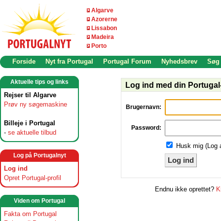
Algarve
Azorerne
Lissabon
Madeira
Porto
Forside
Nyt fra Portugal
Portugal Forum
Nyhedsbrev
Søg
Aktuelle tips og links
Log ind med din Portugal-
Rejser til Algarve
Prøv ny søgemaskine
Brugernavn:
Billeje i Portugal
Password:
-
se aktuelle tilbud
Husk mig (Log 
Log på Portugalnyt
Log ind
Log ind
Opret Portugal-profil
Endnu ikke oprettet?
K
Viden om Portugal
Fakta om Portugal