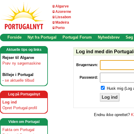
Algarve
Azorerne
Lissabon
Madeira
Porto
Forside
Nyt fra Portugal
Portugal Forum
Nyhedsbrev
Søg
Aktuelle tips og links
Log ind med din Portugal-
Rejser til Algarve
Prøv ny søgemaskine
Brugernavn:
Billeje i Portugal
Password:
-
se aktuelle tilbud
Husk mig (Log 
Log på Portugalnyt
Log ind
Log ind
Opret Portugal-profil
Endnu ikke oprettet?
K
Viden om Portugal
Fakta om Portugal