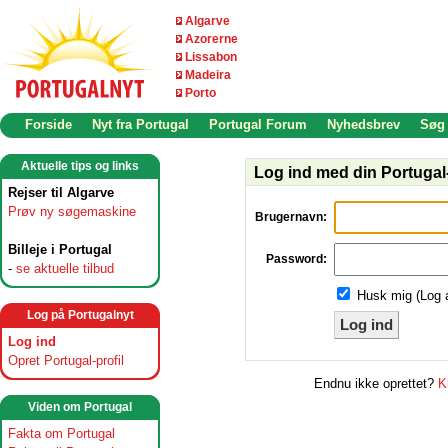
Algarve
Azorerne
Lissabon
Madeira
Porto
Forside
Nyt fra Portugal
Portugal Forum
Nyhedsbrev
Søg
Aktuelle tips og links
Log ind med din Portugal-
Rejser til Algarve
Prøv ny søgemaskine
Brugernavn:
Billeje i Portugal
Password:
-
se aktuelle tilbud
Husk mig (Log 
Log på Portugalnyt
Log ind
Log ind
Opret Portugal-profil
Endnu ikke oprettet?
K
Viden om Portugal
Fakta om Portugal