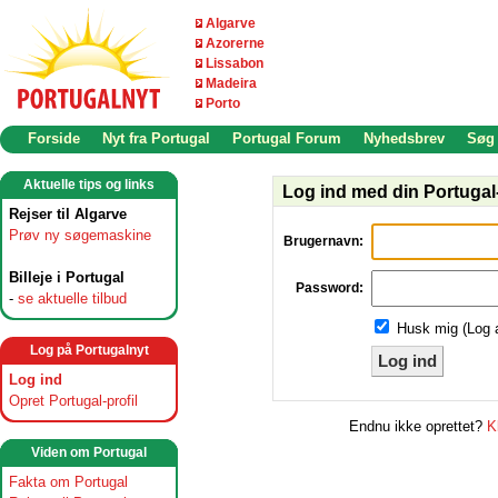
Algarve
Azorerne
Lissabon
Madeira
Porto
Forside
Nyt fra Portugal
Portugal Forum
Nyhedsbrev
Søg
Aktuelle tips og links
Log ind med din Portugal-
Rejser til Algarve
Prøv ny søgemaskine
Brugernavn:
Billeje i Portugal
Password:
-
se aktuelle tilbud
Husk mig (Log 
Log på Portugalnyt
Log ind
Log ind
Opret Portugal-profil
Endnu ikke oprettet?
K
Viden om Portugal
Fakta om Portugal