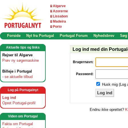
Algarve
Azorerne
Lissabon
Madeira
Porto
Forside
Nyt fra Portugal
Portugal Forum
Nyhedsbrev
Søg
Aktuelle tips og links
Log ind med din Portugal-
Rejser til Algarve
Prøv ny søgemaskine
Brugernavn:
Billeje i Portugal
Password:
-
se aktuelle tilbud
Husk mig (Log 
Log på Portugalnyt
Log ind
Log ind
Opret Portugal-profil
Endnu ikke oprettet?
K
Viden om Portugal
Fakta om Portugal