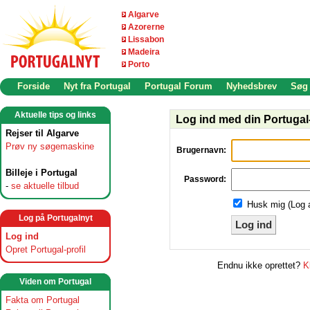
Algarve
Azorerne
Lissabon
Madeira
Porto
Forside
Nyt fra Portugal
Portugal Forum
Nyhedsbrev
Søg
Aktuelle tips og links
Log ind med din Portugal-
Rejser til Algarve
Prøv ny søgemaskine
Brugernavn:
Billeje i Portugal
Password:
-
se aktuelle tilbud
Husk mig (Log 
Log på Portugalnyt
Log ind
Log ind
Opret Portugal-profil
Endnu ikke oprettet?
K
Viden om Portugal
Fakta om Portugal