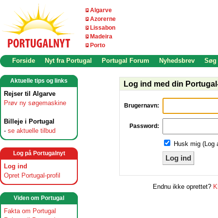
Algarve
Azorerne
Lissabon
Madeira
Porto
Forside
Nyt fra Portugal
Portugal Forum
Nyhedsbrev
Søg
Aktuelle tips og links
Log ind med din Portugal-
Rejser til Algarve
Prøv ny søgemaskine
Brugernavn:
Billeje i Portugal
Password:
-
se aktuelle tilbud
Husk mig (Log 
Log på Portugalnyt
Log ind
Log ind
Opret Portugal-profil
Endnu ikke oprettet?
K
Viden om Portugal
Fakta om Portugal