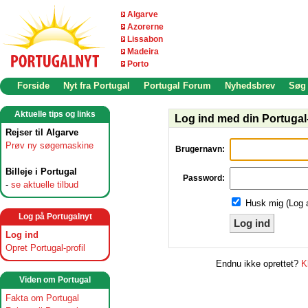
Algarve
Azorerne
Lissabon
Madeira
Porto
Forside
Nyt fra Portugal
Portugal Forum
Nyhedsbrev
Søg
Aktuelle tips og links
Log ind med din Portugal-
Rejser til Algarve
Prøv ny søgemaskine
Brugernavn:
Billeje i Portugal
Password:
-
se aktuelle tilbud
Husk mig (Log 
Log på Portugalnyt
Log ind
Log ind
Opret Portugal-profil
Endnu ikke oprettet?
K
Viden om Portugal
Fakta om Portugal