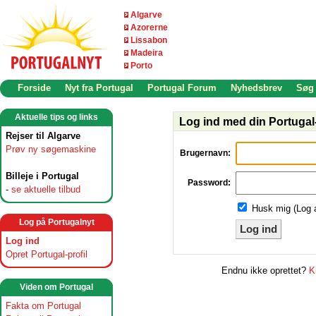
Algarve
Azorerne
Lissabon
Madeira
Porto
Forside
Nyt fra Portugal
Portugal Forum
Nyhedsbrev
Søg
Aktuelle tips og links
Log ind med din Portugal-
Rejser til Algarve
Prøv ny søgemaskine
Brugernavn:
Billeje i Portugal
Password:
-
se aktuelle tilbud
Husk mig (Log 
Log på Portugalnyt
Log ind
Log ind
Opret Portugal-profil
Endnu ikke oprettet?
K
Viden om Portugal
Fakta om Portugal