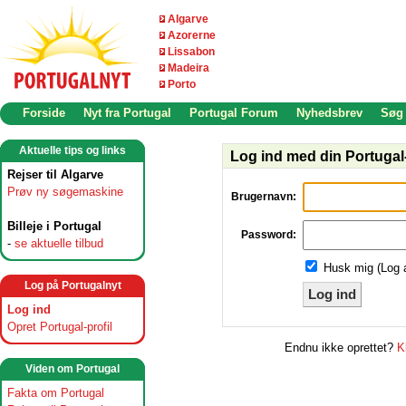
Algarve
Azorerne
Lissabon
Madeira
Porto
Forside
Nyt fra Portugal
Portugal Forum
Nyhedsbrev
Søg
Aktuelle tips og links
Log ind med din Portugal-
Rejser til Algarve
Prøv ny søgemaskine
Brugernavn:
Billeje i Portugal
Password:
-
se aktuelle tilbud
Husk mig (Log 
Log på Portugalnyt
Log ind
Log ind
Opret Portugal-profil
Endnu ikke oprettet?
K
Viden om Portugal
Fakta om Portugal