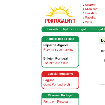
Algarve
Azorerne
Lissabon
Madeira
Porto
Forside
Nyt fra Portugal
Portugal
Aktuelle tips og links
Lo
Rejser til Algarve
Prøv ny søgemaskine
Br
Billeje i Portugal
-
se aktuelle tilbud
Log på Portugalnyt
Log ind
Opret Portugal-profil
Viden om Portugal
Fakta om Portugal