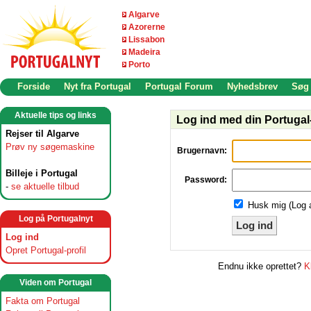
Algarve
Azorerne
Lissabon
Madeira
Porto
Forside
Nyt fra Portugal
Portugal Forum
Nyhedsbrev
Søg
Aktuelle tips og links
Log ind med din Portugal-
Rejser til Algarve
Prøv ny søgemaskine
Brugernavn:
Billeje i Portugal
Password:
-
se aktuelle tilbud
Husk mig (Log 
Log på Portugalnyt
Log ind
Log ind
Opret Portugal-profil
Endnu ikke oprettet?
K
Viden om Portugal
Fakta om Portugal