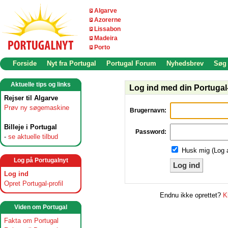
Algarve
Azorerne
Lissabon
Madeira
Porto
Forside
Nyt fra Portugal
Portugal Forum
Nyhedsbrev
Søg
Aktuelle tips og links
Log ind med din Portugal-
Rejser til Algarve
Prøv ny søgemaskine
Brugernavn:
Billeje i Portugal
Password:
-
se aktuelle tilbud
Husk mig (Log 
Log på Portugalnyt
Log ind
Log ind
Opret Portugal-profil
Endnu ikke oprettet?
K
Viden om Portugal
Fakta om Portugal