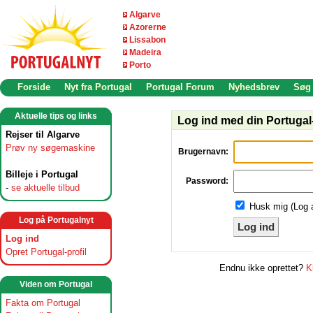
Algarve
Azorerne
Lissabon
Madeira
Porto
Forside
Nyt fra Portugal
Portugal Forum
Nyhedsbrev
Søg
Aktuelle tips og links
Log ind med din Portugal-
Rejser til Algarve
Prøv ny søgemaskine
Brugernavn:
Billeje i Portugal
Password:
-
se aktuelle tilbud
Husk mig (Log 
Log på Portugalnyt
Log ind
Log ind
Opret Portugal-profil
Endnu ikke oprettet?
K
Viden om Portugal
Fakta om Portugal