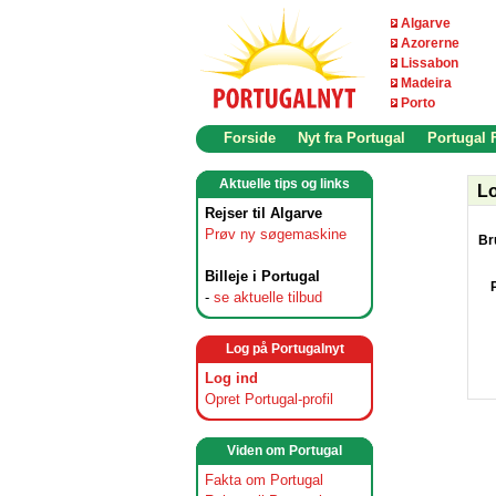
Algarve
Azorerne
Lissabon
Madeira
Porto
Forside
Nyt fra Portugal
Portugal
Aktuelle tips og links
Lo
Rejser til Algarve
Prøv ny søgemaskine
Br
Billeje i Portugal
-
se aktuelle tilbud
Log på Portugalnyt
Log ind
Opret Portugal-profil
Viden om Portugal
Fakta om Portugal