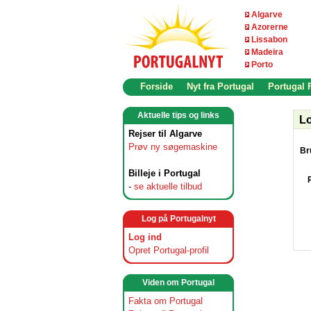
Algarve
Azorerne
Lissabon
Madeira
Porto
Forside
Nyt fra Portugal
Portugal
Aktuelle tips og links
Lo
Rejser til Algarve
Prøv ny søgemaskine
Br
Billeje i Portugal
-
se aktuelle tilbud
Log på Portugalnyt
Log ind
Opret Portugal-profil
Viden om Portugal
Fakta om Portugal