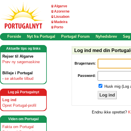
Algarve
Azorerne
Lissabon
Madeira
Porto
Forside
Nyt fra Portugal
Portugal Forum
Nyhedsbrev
Søg
Aktuelle tips og links
Log ind med din Portugal-
Rejser til Algarve
Prøv ny søgemaskine
Brugernavn:
Billeje i Portugal
Password:
-
se aktuelle tilbud
Husk mig (Log 
Log på Portugalnyt
Log ind
Log ind
Opret Portugal-profil
Endnu ikke oprettet?
K
Viden om Portugal
Fakta om Portugal