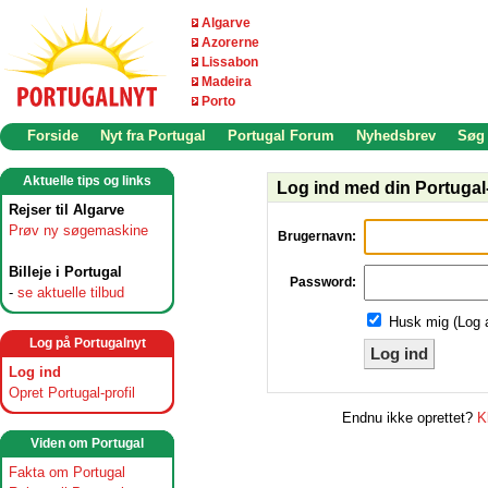
Algarve
Azorerne
Lissabon
Madeira
Porto
Forside
Nyt fra Portugal
Portugal Forum
Nyhedsbrev
Søg
Aktuelle tips og links
Log ind med din Portugal-
Rejser til Algarve
Prøv ny søgemaskine
Brugernavn:
Billeje i Portugal
Password:
-
se aktuelle tilbud
Husk mig (Log 
Log på Portugalnyt
Log ind
Log ind
Opret Portugal-profil
Endnu ikke oprettet?
K
Viden om Portugal
Fakta om Portugal