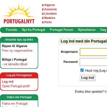
Algarve
Azorerne
Lissabon
Madeira
Porto
Forside
Nyt fra Portugal
Portugal Forum
Nyhedsbrev
Søg
Aktuelle tips og links
Log ind med din Portugal-
Rejser til Algarve
Prøv ny søgemaskine
Brugernavn:
Billeje i Portugal
Password:
-
se aktuelle tilbud
Husk mig (Log 
Log på Portugalnyt
Log ind
Log ind
Opret Portugal-profil
Endnu ikke oprettet?
K
Viden om Portugal
Fakta om Portugal