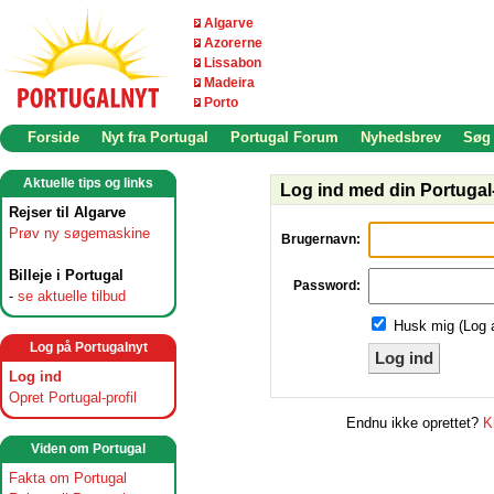
Algarve
Azorerne
Lissabon
Madeira
Porto
Forside
Nyt fra Portugal
Portugal Forum
Nyhedsbrev
Søg
Aktuelle tips og links
Log ind med din Portugal-
Rejser til Algarve
Prøv ny søgemaskine
Brugernavn:
Billeje i Portugal
Password:
-
se aktuelle tilbud
Husk mig (Log 
Log på Portugalnyt
Log ind
Log ind
Opret Portugal-profil
Endnu ikke oprettet?
K
Viden om Portugal
Fakta om Portugal